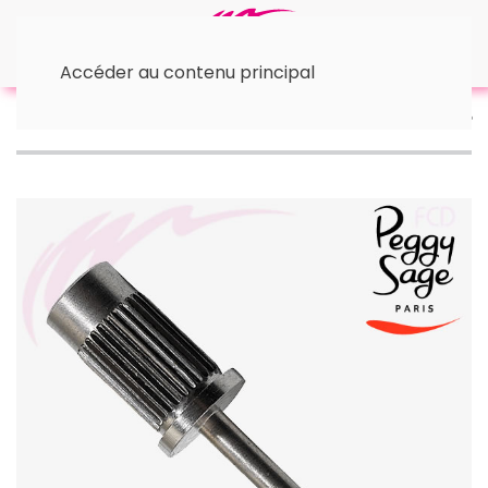
Accéder au contenu principal
Accueil
🛠 Accessoires
• Autres accessoires
Mandrin pour émeri x 2 pour ponceuse Peggy Sage