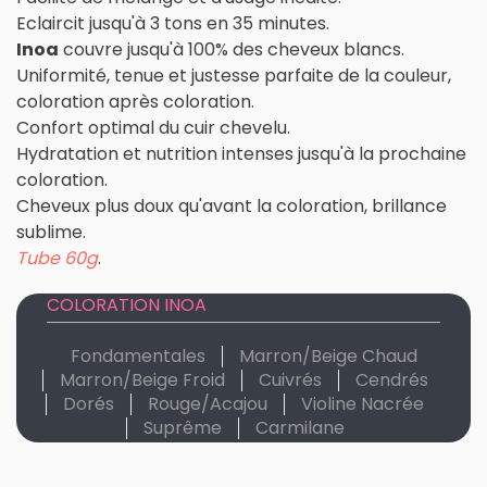
Eclaircit jusqu'à 3 tons en 35 minutes.
Inoa
couvre jusqu'à 100% des cheveux blancs.
Uniformité, tenue et justesse parfaite de la couleur,
coloration après coloration.
Confort optimal du cuir chevelu.
Hydratation et nutrition intenses jusqu'à la prochaine
coloration.
Cheveux plus doux qu'avant la coloration, brillance
sublime.
Tube 60g
.
COLORATION INOA
Fondamentales
Marron/Beige Chaud
Marron/Beige Froid
Cuivrés
Cendrés
Dorés
Rouge/Acajou
Violine Nacrée
Suprême
Carmilane