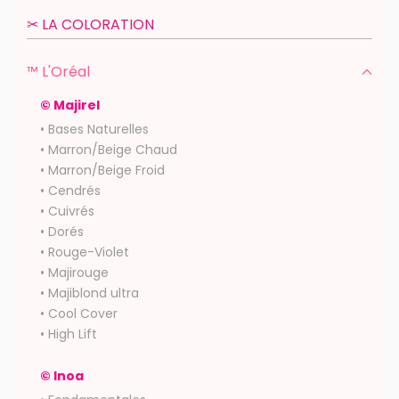
✂︎ LA COLORATION
™ L'Oréal
© Majirel
• Bases Naturelles
• Marron/Beige Chaud
• Marron/Beige Froid
• Cendrés
• Cuivrés
• Dorés
• Rouge-Violet
• Majirouge
• Majiblond ultra
• Cool Cover
• High Lift
© Inoa