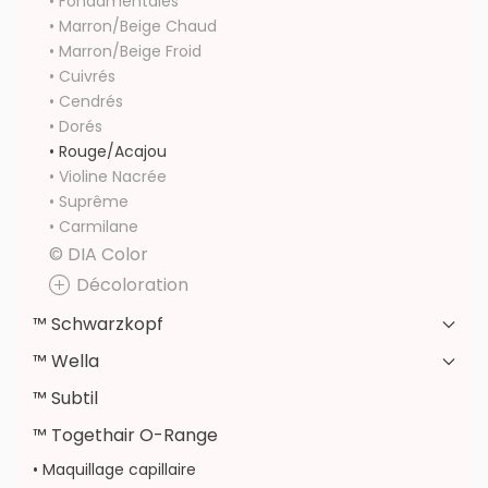
• Fondamentales
• Marron/Beige Chaud
• Marron/Beige Froid
• Cuivrés
• Cendrés
• Dorés
• Rouge/Acajou
• Violine Nacrée
• Suprême
• Carmilane
© DIA Color
Décoloration
™ Schwarzkopf
™ Wella
™ Subtil
™ Togethair O-Range
• Maquillage capillaire