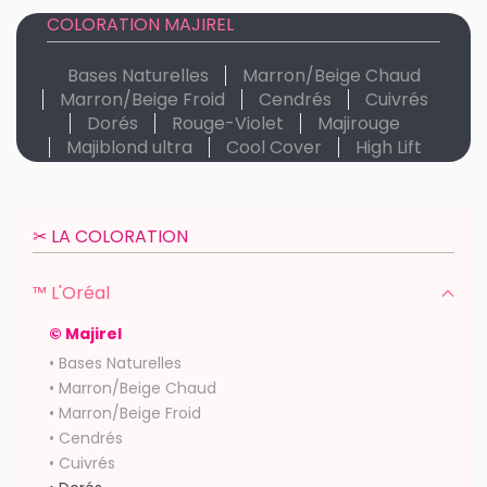
COLORATION MAJIREL
Bases Naturelles
Marron/Beige Chaud
Marron/Beige Froid
Cendrés
Cuivrés
Dorés
Rouge-Violet
Majirouge
Majiblond ultra
Cool Cover
High Lift
✂︎ LA COLORATION
™ L'Oréal
© Majirel
• Bases Naturelles
• Marron/Beige Chaud
• Marron/Beige Froid
• Cendrés
• Cuivrés