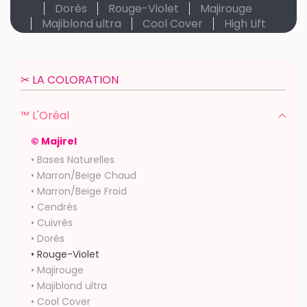
Dorés
Rouge-Violet
Majirouge
Majiblond ultra
Cool Cover
High Lift
✂︎ LA COLORATION
™ L'Oréal
© Majirel
• Bases Naturelles
• Marron/Beige Chaud
• Marron/Beige Froid
• Cendrés
• Cuivrés
• Dorés
• Rouge-Violet
• Majirouge
• Majiblond ultra
• Cool Cover