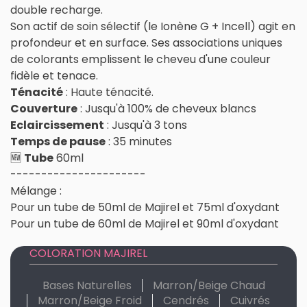
double recharge.
Son actif de soin sélectif (le Ionène G + Incell) agit en
profondeur et en surface. Ses associations uniques
de colorants emplissent le cheveu d'une couleur
fidèle et tenace.
Ténacité
: Haute ténacité.
Couverture
: Jusqu'à 100% de cheveux blancs
Eclaircissement
: Jusqu'à 3 tons
Temps de pause
: 35 minutes
🆕
Tube
60ml
----------------------
Mélange :
Pour un tube de 50ml de Majirel et 75ml d'oxydant
Pour un tube de 60ml de Majirel et 90ml d'oxydant
COLORATION MAJIREL
Bases Naturelles
Marron/Beige Chaud
Marron/Beige Froid
Cendrés
Cuivrés