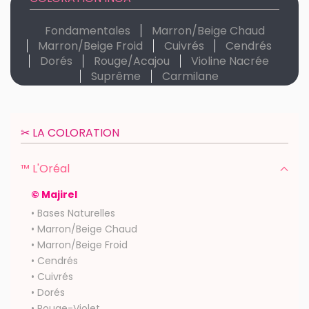
Fondamentales
Marron/Beige Chaud
Marron/Beige Froid
Cuivrés
Cendrés
Dorés
Rouge/Acajou
Violine Nacrée
Suprême
Carmilane
✂︎ LA COLORATION
™ L'Oréal
© Majirel
• Bases Naturelles
• Marron/Beige Chaud
• Marron/Beige Froid
• Cendrés
• Cuivrés
• Dorés
• Rouge-Violet